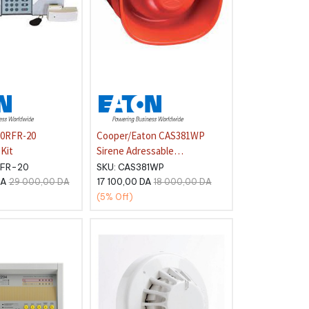
10RFR-20
Cooper/Eaton CAS381WP
Kit
Sirene Adressable
Interieur/Exterieur
RFR-20
SKU:
CAS381WP
A
17 100,00
DA
29 000,00
DA
18 000,00
DA
(5%
Off)