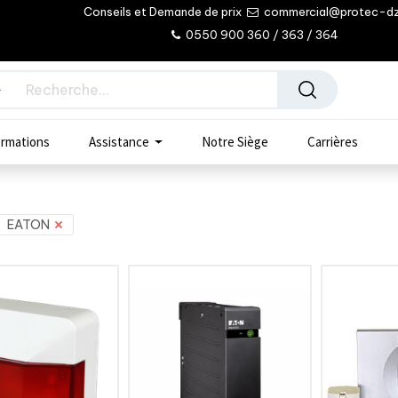
Conseils et Demande de prix
commercial@protec-d
0550 900 360 / 363 / 364
rmations
Assistance
Notre Siège
Carrières
EATON