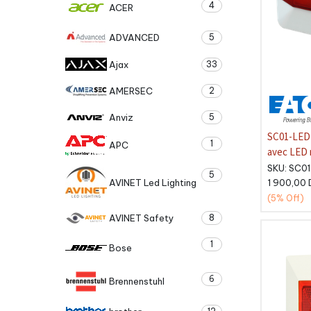
4
ACER
ADVANCED
5
Ajax
33
AMERSEC
2
Anviz
5
SC01-LED 
1
APC
avec LED 
incendie
SKU:
SC0
5
AVINET Led Lighting
1 900,00
(5%
Off)
AVINET Safety
8
1
Bose
6
Brennenstuhl