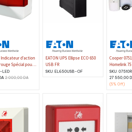
Indicateur d'action
EATON UPS Ellipse ECO 650
Cooper 075
rouge Spécial pour
USB FR
Homelink 75 
1-LED
SKU:
EL650USB-OF
SKU:
07510
DA
27 550,00
D
2 000,00
DA
(5%
Off)