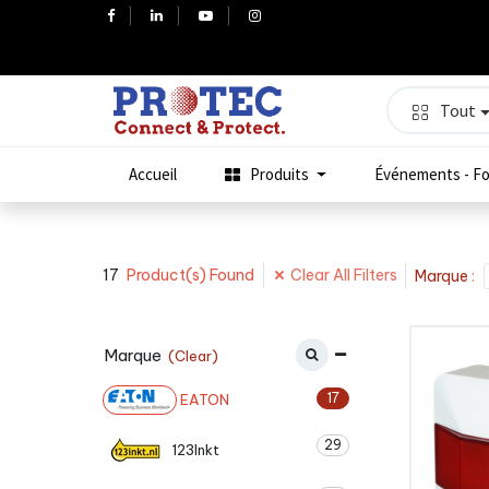
Tout
Accueil
Produits
Événements - Fo
17
Clear All Filters
Product(s) Found
Marque
:
Marque
(Clear)
17
EATON
29
123Inkt