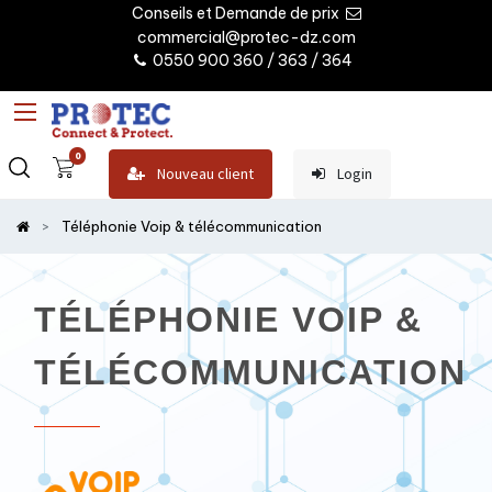
Conseils et Demande de prix
commercial@protec-dz.com
0550 900 360 / 363 / 364
0
Nouveau client
Login
Téléphonie Voip & télécommunication
TÉLÉPHONIE VOIP &
TÉLÉCOMMUNICATION