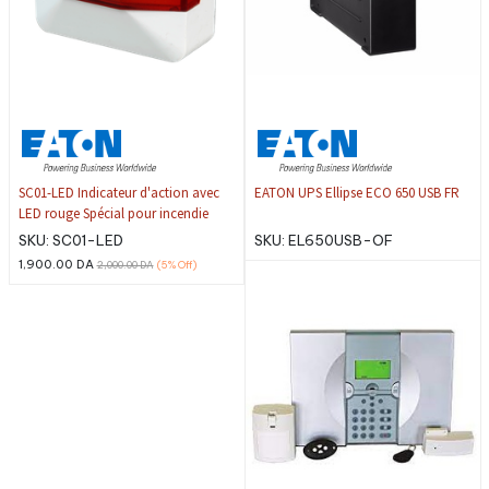
SC01-LED Indicateur d'action avec
EATON UPS Ellipse ECO 650 USB FR
LED rouge Spécial pour incendie
SKU:
SC01-LED
SKU:
EL650USB-OF
1,900.00
DA
2,000.00
DA
(5%
Off)