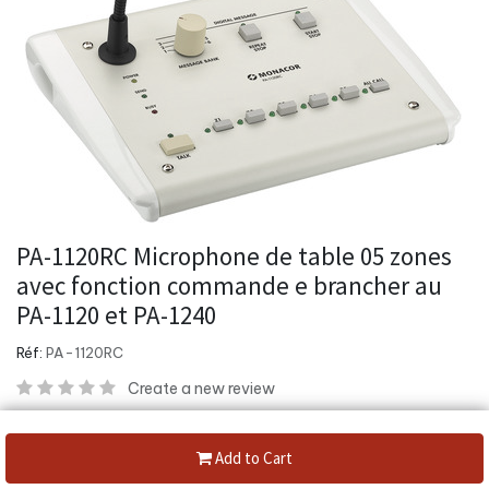
PA-1120RC Microphone de table 05 zones
avec fonction commande e brancher au
PA-1120 et PA-1240
Réf:
PA-1120RC
Create a new review
microphone de bureau de radiomessagerie de zone PA, pour la
connexion au PA-1120 et au PA-1240.
Add to Cart
Boutons-poussoirs de sélection des zones d'enceintes 1 à 5 et de