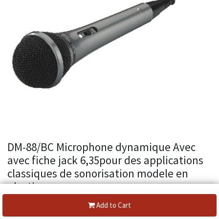
DM-88/BC Microphone dynamique Avec
avec fiche jack 6,35pour des applications
classiques de sonorisation modele en
plastique .
| EAN:
4007754004229
Réf:
DM-88/BC
Add to Cart