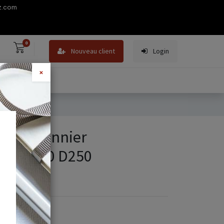
z.com
0
Nouveau client
Login
×
ED Plafonnier
SMD5730 D250
1192745