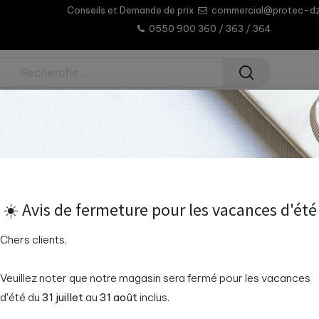
Conseils et Demande de prix
commercial@protec-d
0550 900 360 / 363 / 364
rmations
Assistance
Notre Siège
Carrières
ED - LED Plafonnier LAMP LITE 12W SMD5730 D250
95LITE12LED - L
☀️ Avis de fermeture pour les vacances d'été
LAMP LITE 12W 
Chers clients,
Réf:
| EAN:
380013
95LITE12LED
Veuillez noter que notre magasin sera fermé pour les vacances
d'été du
31 juillet
au
31 août
inclus.