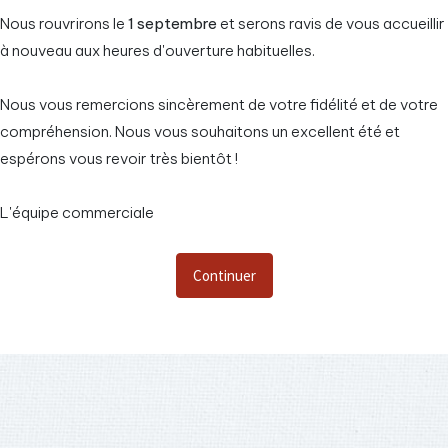
Nous rouvrirons le
1 septembre
et serons ravis de vous accueillir
Create a new revi
à nouveau aux heures d'ouverture habituelles.
Category:
LED Panels
Nous vous remercions sincèrement de votre fidélité et de votre
Share :
compréhension. Nous vous souhaitons un excellent été et
espérons vous revoir très bientôt !
980,00
DA
1 400,00
DA
L'équipe commerciale
Continuer
Add to Cart