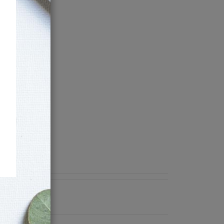
ew
(30%
Off)