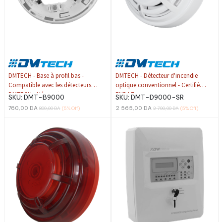
DMTECH - Base à profil bas -
DMTECH - Détecteur d'incendie
Compatible avec les détecteurs
optique conventionnel - Certifié
DMTECH - Nécessaire pour
EN54-7
SKU:
DMT-B9000
SKU:
DMT-D9000-SR
l'installation du détecteur - Repère
760,00
DA
2 565,00
DA
800,00
DA
(5%
Off)
2 700,00
DA
(5%
Off)
de montage facile - Compatible
avec un témoin d'action