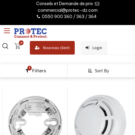
Conseils et Demande de prix
commercial@protec-dz.com
0550 900 360 / 363 / 364
0
Nouveau client
Login
1
Filters
Sort By