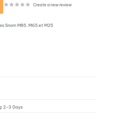
Create a new review
ones Snom M85, M65 et M25
g: 2-3 Days