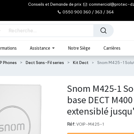
Conseils et Demande de prix
commercial@protec-d
0550 900 360 / 363 / 364
rmations
Assistance
Notre Siège
Carrières
IP Phones
Dect Sans-Fil series
Kit Dect
Snom M425-1 Soluti
Snom M425-1 Solu
base DECT M400
extensiblé jusqu
Réf:
VOIP-M425-1