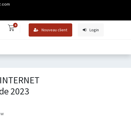
z.com
0
Nouveau client
Login
 INTERNET
de 2023
ew