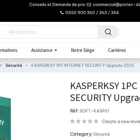
Conseils et Demande de prix
commercial@protec-d
0550 900 360 / 363 / 364
rmations
Assistance
Notre Siège
Carrières
Sécurité
KASPERKSY 1PC INTERNET SECURITY Upgrade 2023
KASPERKSY 1PC
SECURITY Upgra
Réf:
SOFT-KASP01
Create a new revi
Category:
Sécurité