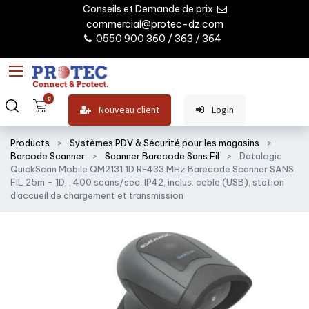
Conseils et Demande de prix
commercial@protec-dz.com
0550 900 360 / 363 / 364
0
Nouveau client
Login
Products
Systèmes PDV & Sécurité pour les magasins
Barcode Scanner
Scanner Barecode Sans Fil
Datalogic
QuickScan Mobile QM2131 1D RF433 MHz Barecode Scanner SANS
FIL 25m - 1D, , 400 scans/sec.,IP42, inclus: ceble (USB), station
d'accueil de chargement et transmission