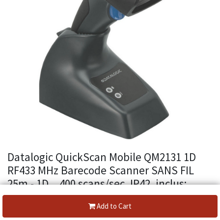
Datalogic QuickScan Mobile QM2131 1D
RF433 MHz Barecode Scanner SANS FIL
25m - 1D, , 400 scans/sec.,IP42, inclus:
ceble (USB), station d'accueil de
Add to Cart
chargement et transmission