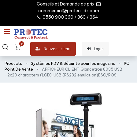
Conseils et Demande de prix
commercial@protec-dz.com
0550 900 360 / 363 / 364
0
Nouveau client
Login
Products
Systèmes PDV & Sécurité pour les magasins
PC
Point De Vente
AFFICHEUR CLIENT Glancetron 8035 USB
-2x20 characters (LCD), USB (RS232 emulation)ESC/POS