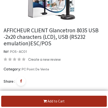
AFFICHEUR CLIENT Glancetron 8035 USB
-2x20 characters (LCD), USB (RS232
emulation)ESC/POS
Réf:
POS-AC01
Create a new review
Category:
PC Point De Vente
Share :
18 050,00
DA
19 000,00
DA
(5%
Off)
Add to Cart