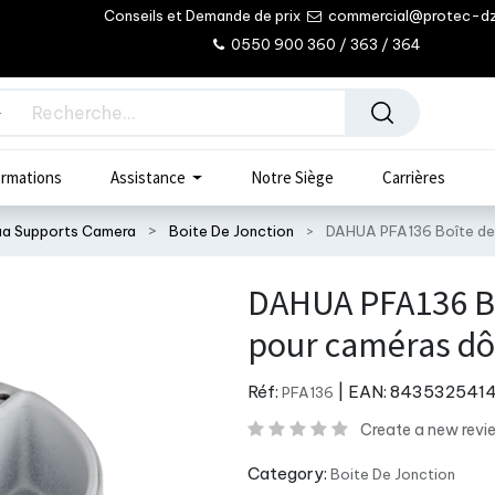
Conseils et Demande de prix
commercial@protec-d
0550 900 360 / 363 / 364
rmations
Assistance
Notre Siège
Carrières
ua Supports Camera
Boite De Jonction
DAHUA PFA136 Boîte de
DAHUA PFA136 Bo
pour caméras d
Réf:
| EAN:
843532541
PFA136
Create a new revi
Category:
Boite De Jonction