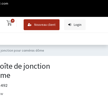
z.com
0
Nouveau client
Login
 jonction pour caméras dôme
îte de jonction
ôme
4492
ew