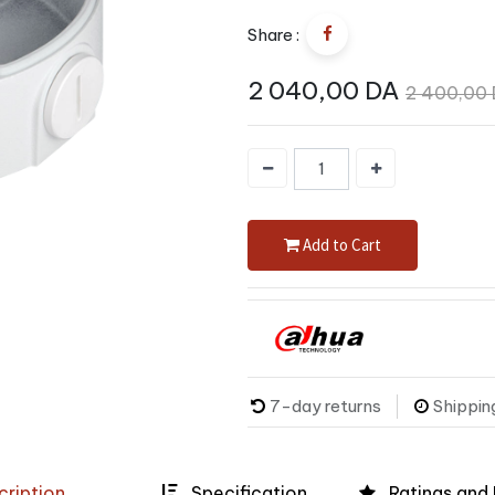
Share :
2 040,00
DA
2 400,00
Add to Cart
7-day returns
Shippin
ription
Specification
Ratings and