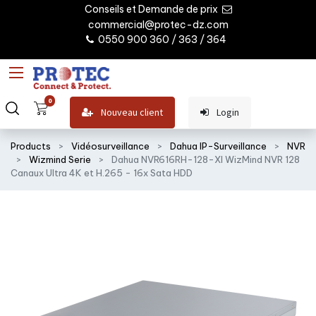
Conseils et Demande de prix
commercial@protec-dz.com
0550 900 360 / 363 / 364
0
Nouveau client
Login
Products
Vidéosurveillance
Dahua IP-Surveillance
NVR
Wizmind Serie
Dahua NVR616RH-128-XI WizMind NVR 128
Canaux Ultra 4K et H.265 - 16x Sata HDD