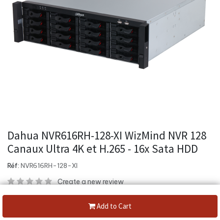
Dahua NVR616RH-128-XI WizMind NVR 128
Canaux Ultra 4K et H.265 - 16x Sata HDD
Réf:
NVR616RH-128-XI
Create a new review
Prend en charge les formats de décodage Smart H.265+, H.265,
Add to Cart
Smart H.264+, H.264 et MJPEG.