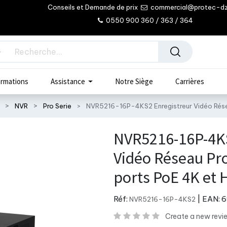
Conseils et Demande de prix
commercial@protec-d
0550 900 360 / 363 / 364
rmations
Assistance
Notre Siège
Carrières
NVR
Pro Serie
NVR5216-16P-4KS2 Enregistreur Vidéo Rése
NVR5216-16P-4KS
Vidéo Réseau Pr
ports PoE 4K et 
Réf:
| EAN:
6
NVR5216-16P-4KS2
Create a new revi