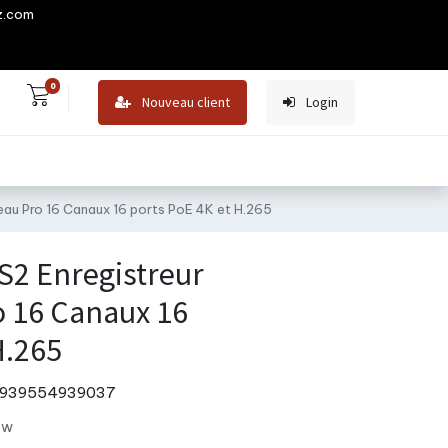
z.com
0
Nouveau client
Login
au Pro 16 Canaux 16 ports PoE 4K et H.265
2 Enregistreur
o 16 Canaux 16
H.265
939554939037
ew