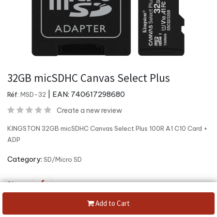
32GB micSDHC Canvas Select Plus
| EAN:
740617298680
Réf:
MSD-32
Create a new review
KINGSTON 32GB micSDHC Canvas Select Plus 100R A1 C10 Card +
ADP
Category:
SD/Micro SD
Share :
Add to Cart
1 710,00
DA
1 800,00
DA
(5%
Off)