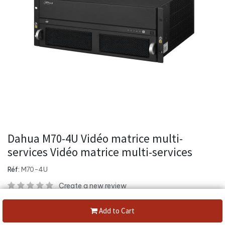
Dahua M70-4U Vidéo matrice multi-
services Vidéo matrice multi-services
Réf:
M70-4U
Create a new review
Dahua M70-4U Multi-service Matrix Platform, 1080P resolution.
Add to Cart
320 channel @ 1080p. Video capture, storage and playback on one