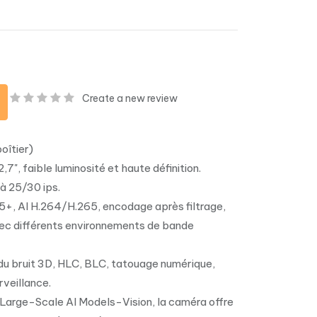
Create a new review
oîtier)
", faible luminosité et haute définition.
à 25/30 ips.
, AI H.264/H.265, encodage après filtrage,
ec différents environnements de bande
du bruit 3D, HLC, BLC, tatouage numérique,
veillance.
 Large-Scale AI Models-Vision, la caméra offre