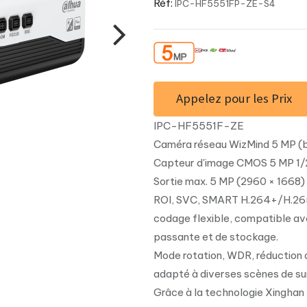
Réf:
IPC-HF5551FP-ZE-S4
Appelez pour les Prix
IPC-HF5551F-ZE
Caméra réseau WizMind 5 MP (b
Capteur d'image CMOS 5 MP 1/2,7
Sortie max. 5 MP (2960 × 1668) 
ROI, SVC, SMART H.264+/H.265+
codage flexible, compatible av
passante et de stockage.
Mode rotation, WDR, réduction 
adapté à diverses scènes de sur
Grâce à la technologie Xinghan