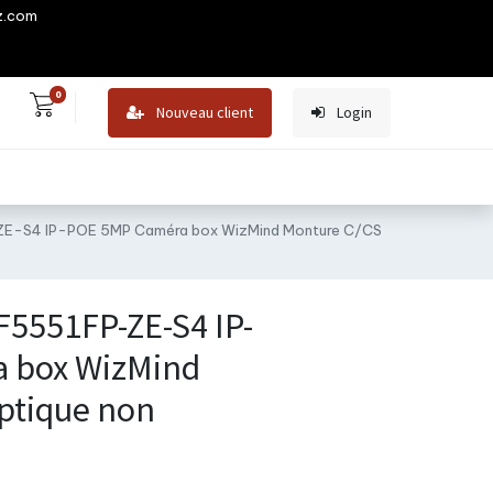
z.com
0
Nouveau client
Login
E-S4 IP-POE 5MP Caméra box WizMind Monture C/CS
5551FP-ZE-S4 IP-
 box WizMind
ptique non