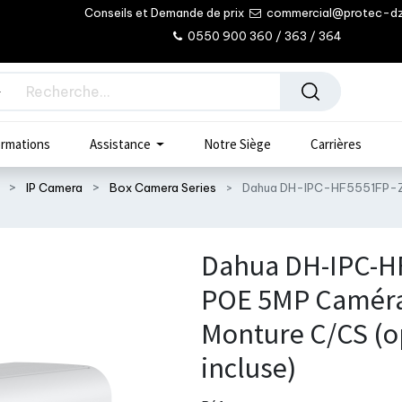
Conseils et Demande de prix
commercial@protec-d
0550 900 360 / 363 / 364
rmations
Assistance
Notre Siège
Carrières
IP Camera
Box Camera Series
Dahua DH-IPC-HF5551FP-Z
Dahua DH-IPC-HF
POE 5MP Caméra
Monture C/CS (o
incluse)