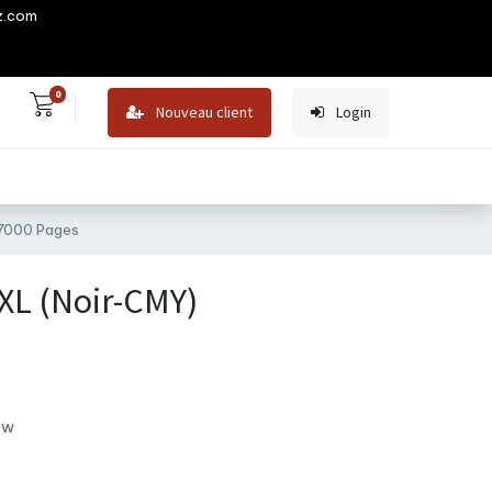
z.com
0
Nouveau client
Login
7000 Pages
XL (Noir-CMY)
ew