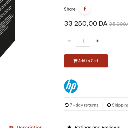
Share :
33 250,00
DA
35 000
Add to Cart
7-day returns
Shippin
Description
Ratings and Reviews