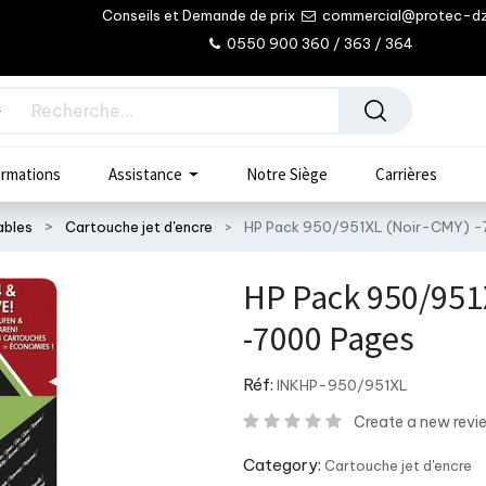
Conseils et Demande de prix
commercial@protec-d
0550 900 360 / 363 / 364
rmations
Assistance
Notre Siège
Carrières
bles
Cartouche jet d'encre
HP Pack 950/951XL (Noir-CMY) -
HP Pack 950/951
-7000 Pages
Réf:
INKHP-950/951XL
Create a new revi
Category:
Cartouche jet d'encre