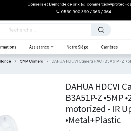
Conseils et Demande de prix
commercial@protec-d
0550 900 360 / 363 / 364
rmations
Assistance
Notre Siège
Carrières
llance
5MP Camera
DAHUA HDCVI Camera HAC-B3A51P-Z •5MP
DAHUA HDCVI Ca
B3A51P-Z •5MP 
motorized - IR U
•Metal+Plastic