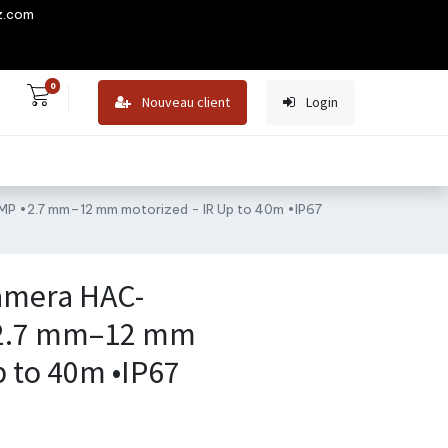
z.com
0
Nouveau client
Login
 •2.7 mm–12 mm motorized - IR Up to 40m •IP67
mera HAC-
•2.7 mm–12 mm
p to 40m •IP67