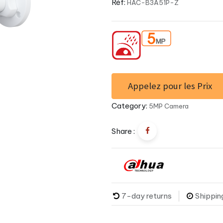
Réf:
HAC-B3A51P-Z
Appelez pour les Prix
Category:
5MP Camera
Share :
7-day returns
Shippin