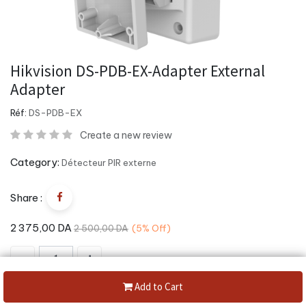
Hikvision DS-PDB-EX-Adapter External
Adapter
Réf:
DS-PDB-EX
Create a new review
Category:
Détecteur PIR externe
Share :
2 375,00
DA
2 500,00
DA
(5%
Off)
Add to Cart