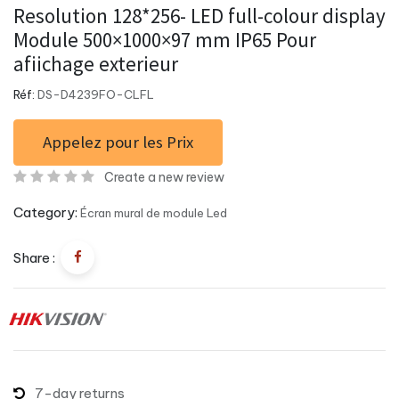
Resolution 128*256- LED full-colour display
Module 500×1000×97 mm IP65 Pour
afiichage exterieur
Réf:
DS-D4239FO-CLFL
Appelez pour les Prix
Create a new review
Category:
Écran mural de module Led
Share :
7-day returns