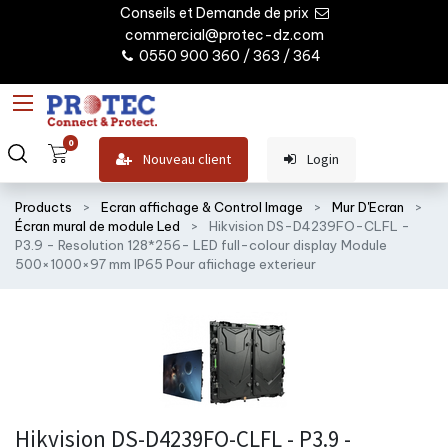
Conseils et Demande de prix
commercial@protec-dz.com
0550 900 360 / 363 / 364
0
Nouveau client
Login
Products
Ecran affichage & Control Image
Mur D'Ecran
Écran mural de module Led
Hikvision DS-D4239FO-CLFL -
P3.9 - Resolution 128*256- LED full-colour display Module
500×1000×97 mm IP65 Pour afiichage exterieur
Hikvision DS-D4239FO-CLFL - P3.9 -