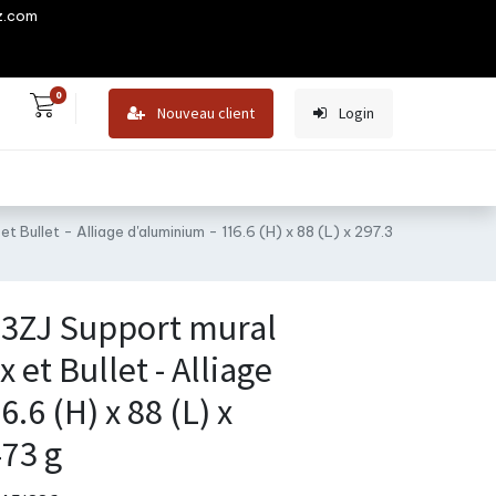
z.com
0
Nouveau client
Login
Bullet - Alliage d'aluminium - 116.6 (H) x 88 (L) x 297.3
93ZJ Support mural
et Bullet - Alliage
.6 (H) x 88 (L) x
473 g