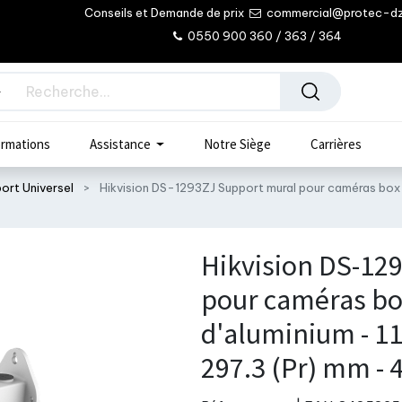
Conseils et Demande de prix
commercial@protec-d
0550 900 360 / 363 / 364
rmations
Assistance
Notre Siège
Carrières
ort Universel
Hikvision DS-1293ZJ Support mural pour caméras box et 
Hikvision DS-12
pour caméras box 
d'aluminium - 116
297.3 (Pr) mm - 