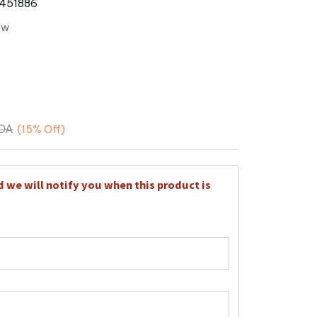
451886
ew
DA
(15%
Off)
d we will notify you when this product is