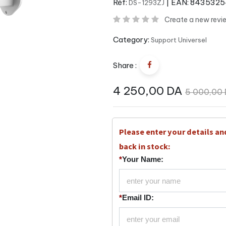
Réf:
| EAN:
8435325
DS-1293ZJ
Create a new revi
Category:
Support Universel
Share :
4 250,00
DA
5 000,00
Please enter your details an
back in stock:
*
Your Name:
*
Email ID: