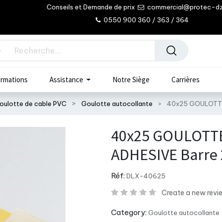
Conseils et Demande de prix
commercial@protec-d
0550 900 360 / 363 / 364
rmations
Assistance
Notre Siège
Carrières
oulotte de cable PVC
Goulotte autocollante
40x25 GOULOTTE
40x25 GOULOTTE
ADHESIVE Barre
Réf:
DLX-40625
Create a new revi
Category:
Goulotte autocollante