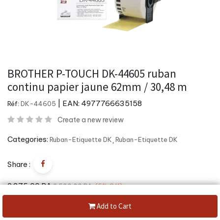
BROTHER P-TOUCH DK-44605 ruban
continu papier jaune 62mm / 30,48 m
| EAN:
4977766635158
Réf:
DK-44605
Create a new review
Categories:
Ruban-Etiquette DK
,
Ruban-Etiquette DK
Share :
2 375,00
DA
2 500,00
DA
(5%
Off)
Add to Cart