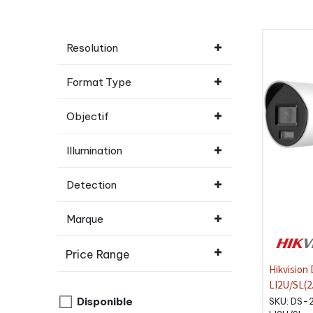
Resolution
Format Type
Objectif
Illumination
Detection
Marque
Price Range
Hikvision
LI2U/SL(2
IP Bullet
Disponible
SKU:
DS-