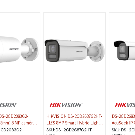
 DS-2CD2083G2-
HIKVISION DS-2CD2687G2HT-
DS-2CD2683
.8mm) 8 MP caméra
LIZS 8MP Smart Hybrid Light
AcuSeek IP 
 avec Acusense et
+ColorVu Motorized 2.8-
MP Acusense
2CD2083G2-
SKU:
DS-2CD2687G2HT-
SKU:
DS-2C