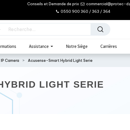
Conseils et Demande de prix
commercial@protec-d
0550 900 360 / 363 / 364
rmations
Assistance
Notre Siège
Carrières
IP Camera
Acusense-Smart Hybrid Light Serie
YBRID LIGHT SERIE