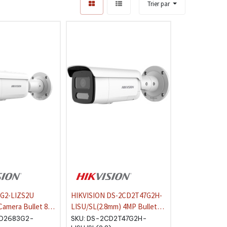
Trier par
G2-LIZS2U
HIKVISION DS-2CD2T47G2H-
Camera Bullet 8
LISU/SL(2.8mm) 4MP Bullet
 Smart Hybrid
2.8mm ColorVu Hybrid Light IA
D2683G2-
SKU:
DS-2CD2T47G2H-