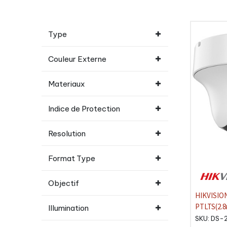
Type
Couleur Externe
Materiaux
Indice de Protection
Resolution
Format Type
Objectif
HIKVISIO
PTLTS(2.8mm) 3K P
Illumination
Audio Bidi
SKU:
DS-