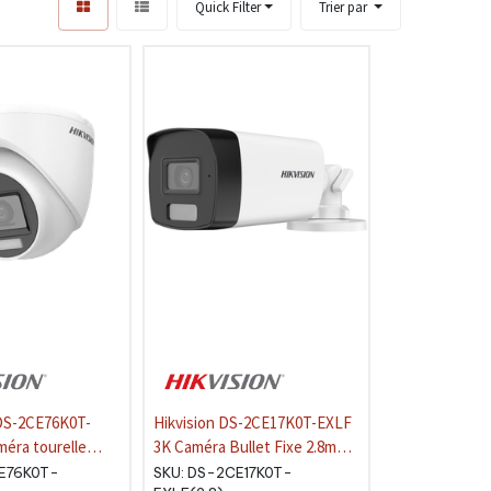
Quick Filter
Trier par
DS-2CE76K0T-
Hikvision DS-2CE17K0T-EXLF
3K Caméra Bullet Fixe 2.8mm
.8mm audio
Hybride Intelligente IP67
E76K0T-
SKU:
DS-2CE17K0T-