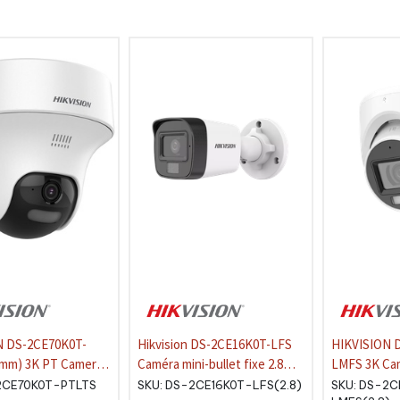
N DS-2CE70K0T-
Hikvision DS-2CE16K0T-LFS
HIKVISION 
T Camera
Caméra mini-bullet fixe 2.8mm
LMFS 3K Caméra tourelle
rectionnel
hybride intelligente 3K/5MP
Metal fixe 2
2CE70K0T-PTLTS
SKU:
DS-2CE16K0T-LFS(2.8)
SKU:
DS-2C