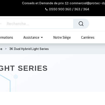
Conseils et Demande de prix
commercial@protec-d
0550 900 360 / 363 / 364
rmations
Assistance
Notre Siège
Carrières
ce
3K Dual Hybrid Light Series
GHT SERIES