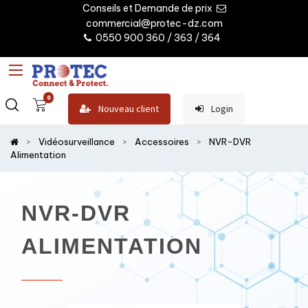
Conseils et Demande de prix
commercial@protec-dz.com
0550 900 360 / 363 / 364
0
Nouveau client
Login
Vidéosurveillance
Accessoires
NVR-DVR
Alimentation
NVR-DVR
ALIMENTATION