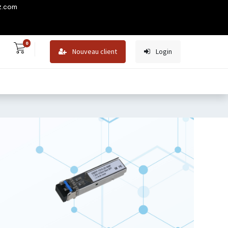
z.com
0
Nouveau client
Login