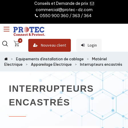
Conseils et Demande de prix
commercial@protec-dz.com
0550 900 360 / 363 / 364
0
Nouveau client
Login
Equipements d'installation de cablage
Matériel
Electrique
Appareilage Electrique
Interrupteurs encastrés
INTERRUPTEURS
ENCASTRÉS