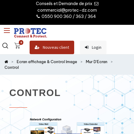
Conseils et Demande de prix
commercial@protec-dz.com
0550 900 360 / 363 / 364
0
Nouveau client
Login
Ecran affichage & Control Image
Mur D'Ecran
Control
CONTROL