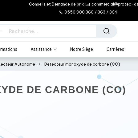
Conseils et Demande de prix
commercial@protec-d
0550 900 360 / 363 / 364
rmations
Assistance
Notre Siège
Carrières
tecteur Autonome
Detecteur monoxyde de carbone (CO)
YDE DE CARBONE (CO)