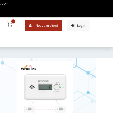
z.com
0
Nouveau client
Login