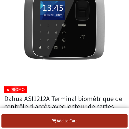
PROMO
Dahua ASI1212A Terminal biométrique de
contrôle d'accès avec lecteur de cartes
MIFARE ou EM. Clavier tactile. TFT 2,4".
4.500 empreintee, 30.000 cartes
Add to Cart