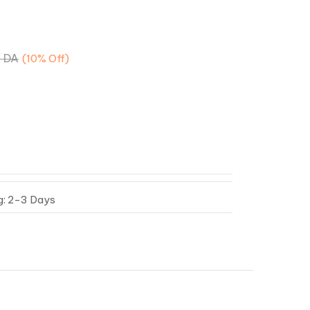
0
DA
(10%
Off)
g: 2-3 Days