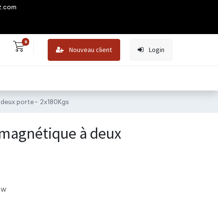
z.com
0
Nouveau client
Login
 deux porte- 2x180Kgs
 magnétique à deux
ew