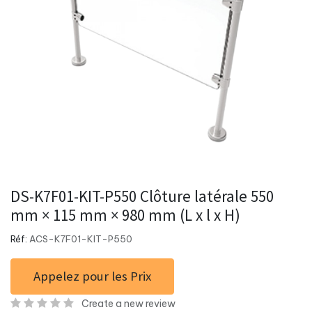
DS-K7F01-KIT-P550 Clôture latérale 550
mm × 115 mm × 980 mm (L x l x H)
Réf:
ACS-K7F01-KIT-P550
Appelez pour les Prix
Create a new review