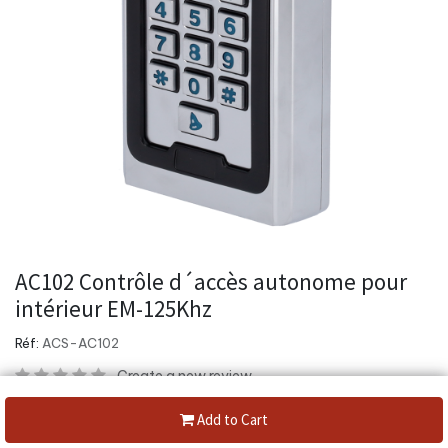
AC102 Contrôle d´accès autonome pour
intérieur EM-125Khz
Réf:
ACS-AC102
Create a new review
Contrôle d´accès autonome pour intérieur
Add to Cart
Accès par clavier et EM RFID ou MF