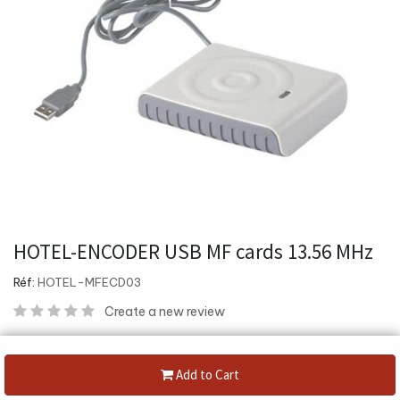
HOTEL-ENCODER USB MF cards 13.56 MHz
Réf:
HOTEL-MFECD03
Create a new review
Category:
Serrure Connectée
Add to Cart
Share :