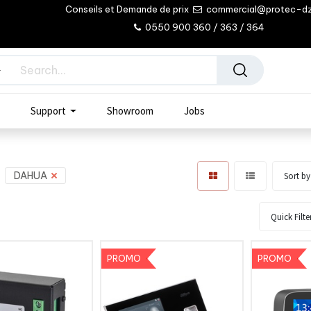
Conseils et Demande de prix
commercial@protec-d
0550 900 360 / 363 / 364
Support
Showroom
Jobs
:
DAHUA
Sort b
Quick Filte
PROMO
PROMO