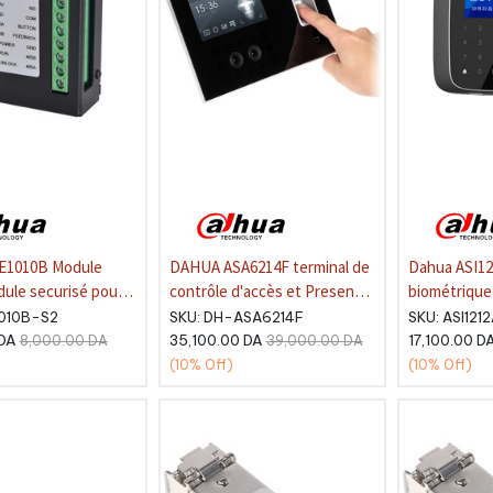
DAHUA ASA6214F terminal de
Dahua ASI12
ule securisé pour
contrôle d'accès et Presence
biométrique
deo - RS485 - Relay
tout-en-un . (Face/Carte /
d'accès avec
010B-S2
SKU:
DH-ASA6214F
SKU:
ASI121
Empreinte digitale/PIN) - LCD
cartes MIFAR
DA
35,100.00
DA
17,100.00
D
8,000.00
DA
39,000.00
DA
4.3"
tactile. TFT 
(10%
Off)
(10%
Off)
empreintee, 