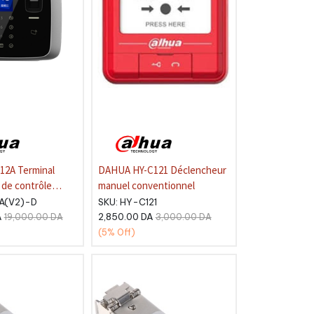
12A Terminal
DAHUA HY-C121 Déclencheur
 de contrôle
manuel conventionnel
 lecteur de
2A(V2)-D
SKU:
HY-C121
E ou EM. Clavier
A
2,850.00
DA
19,000.00
DA
3,000.00
DA
2,4". 4.500
(5%
Off)
30.000 cartes