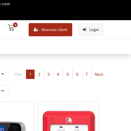
z.com
0
Nouveau client
Login
y
Prev
1
2
3
4
5
6
7
Next
r