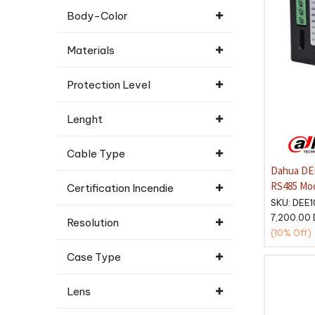
Body-Color
Materials
Protection Level
Lenght
Cable Type
Dahua DEE1010B Module
RS485 Mod
Certification Incendie
portier vi
SKU:
DEE1
NO/NC
7,200.00
Resolution
(10%
Off)
Case Type
Lens