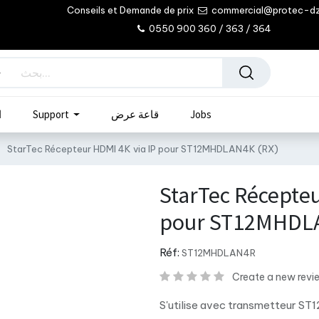
Conseils et Demande de prix
commercial@protec-d
0550 900 360 / 363 / 364
Jobs
قاعة عرض
Support
ا
StarTec Récepteur HDMI 4K via IP pour ST12MHDLAN4K (RX)
StarTec Récepteu
pour ST12MHDLA
Réf:
ST12MHDLAN4R
Create a new revi
S'utilise avec transmetteur S