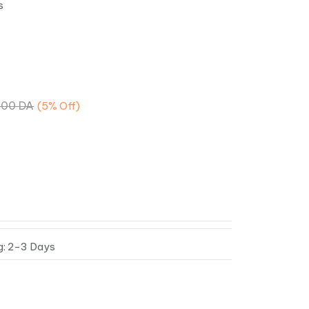
s
.00
DA
(5%
Off)
g: 2-3 Days