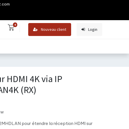
z.com
0
Nouveau client
Login
r HDMI 4K via IP
N4K (RX)
ew
T12MHDLAN pour étendre la réception HDMI sur