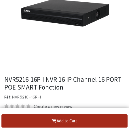
NVR5216-16P-I NVR 16 IP Channel 16 PORT
POE SMART Fonction
Réf:
NVR5216-16P-I
Create a new review
16 Ch perimeter protection /4 Channel face recognition24 face
Add to Cart
pictures /sec processing20 face databases with 100,000 face