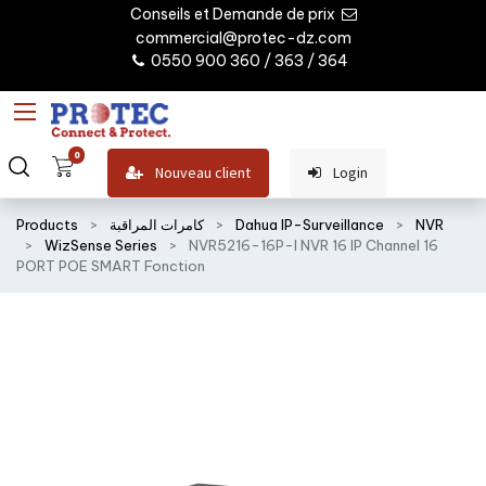
Conseils et Demande de prix
commercial@protec-dz.com
0550 900 360 / 363 / 364
0
Nouveau client
Login
NVR
Dahua IP-Surveillance
كامرات المراقبة
Products
WizSense Series
NVR5216-16P-I NVR 16 IP Channel 16
PORT POE SMART Fonction