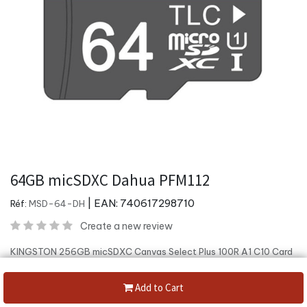
64GB micSDXC Dahua PFM112
| EAN:
740617298710
Réf:
MSD-64-DH
Create a new review
KINGSTON 256GB micSDXC Canvas Select Plus 100R A1 C10 Card
+ ADP
Add to Cart
Category:
SD/Micro SD