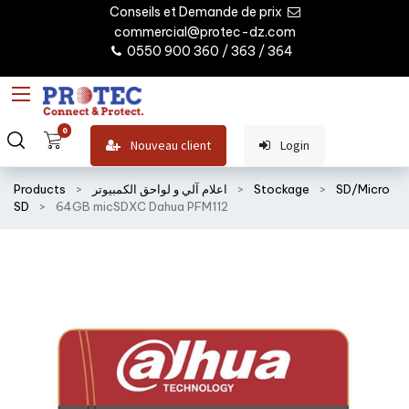
Conseils et Demande de prix
commercial@protec-dz.com
0550 900 360 / 363 / 364
0
Nouveau client
Login
SD/Micro
Stockage
اعلام آلي و لواحق الكمبيوتر
Products
SD
64GB micSDXC Dahua PFM112