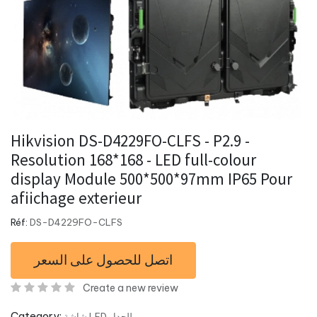
Hikvision DS-D4229FO-CLFS - P2.9 -
Resolution 168*168 - LED full-colour
display Module 500*500*97mm IP65 Pour
afiichage exterieur
Réf:
DS-D4229FO-CLFS
اتصل للحصول على السعر
Create a new review
Category:
شاشة LED للجدار