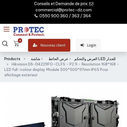
Conseils et Demande de prix
commercial@protec-dz.com
0550 900 360 / 363 / 364
0
Nouveau client
Login
شاشة LED للجدار
العرض والتحكم
عرض الحائط
Products
Hikvision DS-D4229FO-CLFS - P2.9 - Resolution 168*168 -
LED full-colour display Module 500*500*97mm IP65 Pour
afiichage exterieur