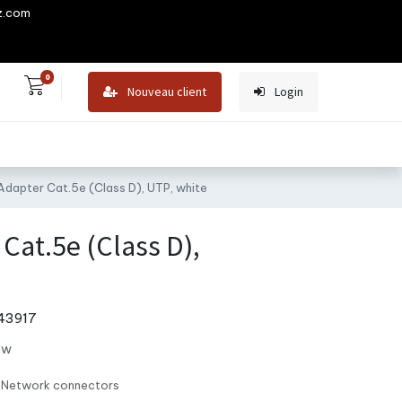
z.com
0
Nouveau client
Login
dapter Cat.5e (Class D), UTP, white
Cat.5e (Class D),
43917
ew
Network connectors