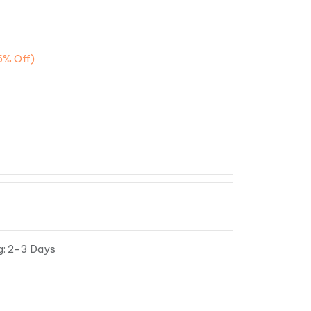
5%
Off)
g: 2-3 Days