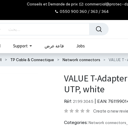
Conseils et Demande de prix
commercial@protec-d
0550 900 360 / 363 / 364
Jobs
قاعة عرض
Support
ا
VALUE T-A
Network connectors
TP Cable & Connectique
ال
VALUE T-Adapter 
UTP, white
Réf:
| EAN:
76119901
21.99.3045
Create a new revi
Categories:
Network connectors
,