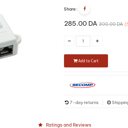
Share :
285.00
DA
300.00
DA
(
Add to Cart
7-day returns
Shippin
Ratings and Reviews