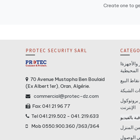
Create one to g
PROTEC SECURITY SARL
CATEGO
Iأجهزة الكمبيوتر والأجهزة
المحيطية
70 Avenue Mustapha Ben Boulaid
نقاط البيع
(Ex Albert 1er), Oran, Algérie.
ت الشبكة
commercial@protec-dz.com
 بروتوكول
Fax: 041 21 96 77
الإنترنت
Tel 041.219.502 - 041. 219.633
بة بالفيديو
Mob 0550.900.360 /363/364
ن المنزل
في الوصول