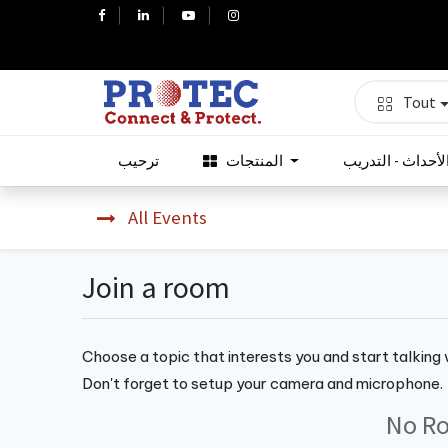
Tout
لأحداث - التدريب
المنتجات
ترحيب
All Events
Join a room
Choose a topic that interests you and start talking
Don't forget to setup your camera and microphone.
No R