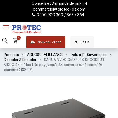
Conseils et Demande de prix
commercial@protec-dz.com
0550 900 360 / 363 / 364
0
Nouveau client
Login
Products
VIDEOSURVEILLANCE
Dahua IP-Surveillance
Decoder & Encoder
DAHUA NVD0105DH-4K DECODEUR
VIDEO 4K - Max 1 Display jusqu'a 64 cameras sur 1 Ecran/ 16
cameras (1080P)