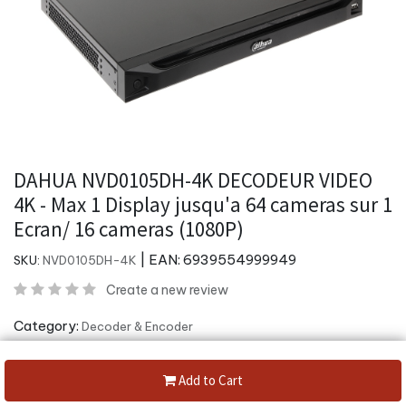
DAHUA NVD0105DH-4K DECODEUR VIDEO
4K - Max 1 Display jusqu'a 64 cameras sur 1
Ecran/ 16 cameras (1080P)
| EAN:
6939554999949
SKU:
NVD0105DH-4K
Create a new review
Category:
Decoder & Encoder
Share :
Add to Cart